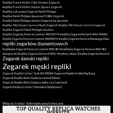
Replika Franck Muller Color Dreams Zegarek
Replika Franck Muller Master Square Zegarek
Replika Luksusowy Zegarek Patek Philippe
Replika Patek Philippe Aquanaut 5168G Zegarek
Replika Patek Philippe Idealny Zegarek Na Sprzedaż
Replika TAG Heuer Carrera Męski Zegarek
Replika TAG Heuer Carrera Zegarek
Replika Zegarek Patek Philippe Nautilus
Replika Zegarka Panerai Luminor PAM 00774
Replika Zegarka Richard Mille RM001
Repliki Zegarka Panerai Luminor PAM00974
Repliki Zegarka Panerai Różowego Złota
repliki zegarków diamentowych
Replikowy Zegarek Panerai Luminor PAM 382
Replikowy Zegarek Panerai PAM 382
Szwajcarski Replika Zegarka Richard Mille
Wysokiej Jakości Replika Zegarka Panerai
Zegarek damski repliki
Zegarek męski repliki
Zegarek Repliki Cartier Tank W5330004
Zegarek Repliki Hublot Big Bang
Zegarek Repliki Rolex Daytona Limited Edition
Zegarek Repliki Rolex Daytona Spike Lee Cool Hand
Zegarki Replica Cartier O Wysokiej Wydajności!
Więcej treści: linkreplicawatches.me