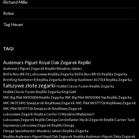
Richard Mille
Rolex
Tag Heuer
TAGI
Audemars Piguet Royal Oak Zegarek Repliki
Audemars Piguet Zegarek Repliki Wysokiej Jakości
Bell & Ross BR-01 Luksusowa Replika Zegarka
Bell & Ross BR-01 Replika Zegarka
Breitling Navitimer 8 Replika Zegarka
Breitling Navitimer A17314 Replika Zegarka
fałszywe złote zegarki
Hublot Classic Fusion Repliki Zegarka
Hublot Classic Fusion Repliki Zegarka King Gold
IWC Big Pilot IW501004 Repliki Zegarka
IWC Big Pilot IW501004 Top Repliki Zegarka
IWC IW371491 Szwajcarski Replikowy Zegarek
IWC Pilot IW377726 Replikowy Zegarek
IWC Pilot IW377726 Szwajcarski Replikowy Zegarek
Luksusowe Zegarki Replica Cartier O Wysokiej Wydajności!
Luksusowy Zegarek Repliki Omega Constellation
Męski Zegarek Repliki Cartier Tank
Najnowszy Luksusowy Zegarek Repliki Omega
Omega Speedmaster Wysokiej Jakości Replika Zegarka
Replika Audemars Piguet Royal Oak Zegarek
Replika Audemars Piguet Złota Zegarek