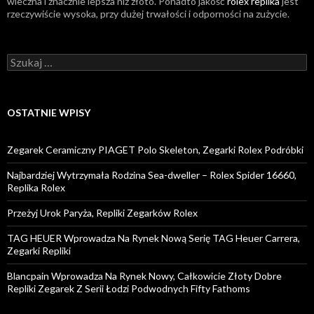
wieczna i znacznie lepsza niż złoto. Ponadto jakość
rolex replika
jest
rzeczywiście wysoka, przy dużej trwałości i odporności na zużycie.
Szukaj:
OSTATNIE WPISY
Zegarek Ceramiczny PIAGET Polo Skeleton, Zegarki Rolex Podróbki
Najbardziej Wytrzymała Rodzina Sea-dweller – Rolex Spider 16660,
Replika Rolex
Przeżyj Urok Paryża, Repliki Zegarków Rolex
TAG HEUER Wprowadza Na Rynek Nową Serię TAG Heuer Carrera,
Zegarki Repliki
Blancpain Wprowadza Na Rynek Nowy, Całkowicie Złoty Dobre
Repliki Zegarek Z Serii Łodzi Podwodnych Fifty Fathoms