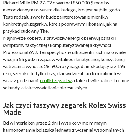
Richard Mille RM 27-02 o wartoci 850 000 $ moe by
niecodziennym towarem dla kadego, kto jest najbliej godo.
Tego rodzaju zwroty budz zainteresowanie mionikw
konkretnych zegarkw, ktre s poprawnymi ikonami, jak na
przykad cudowny The.
Najnowsze kobiety z prawdziw energi obserwuj oznaki i
symptomy faktycznej skomputeryzowanej aktywnoci
Professional 692. Ten specyficzny ultracienki ruch ma o wiele
wicej ni 55 godzin zapasw witalnoci kinetycznej, konsystencj
wstrzsania wynoszc 28, 900 razy na godzin, skadajcy si z 195
czci, szeroko to tylko trzy, dziewidziesit siedem milimetrw,
wraz z godzinami,
repliki zegarkw
a take chwile palm, skromne
sekundy, a take wywietlanie okresu ksiyca.
Jak czyci faszywy zegarek Rolex Swiss
Made
Bd w Interlaken przez 2 dni i wysoko w moim maym
harmonogramie bd szuka jednego z wczeniej wspomnianych