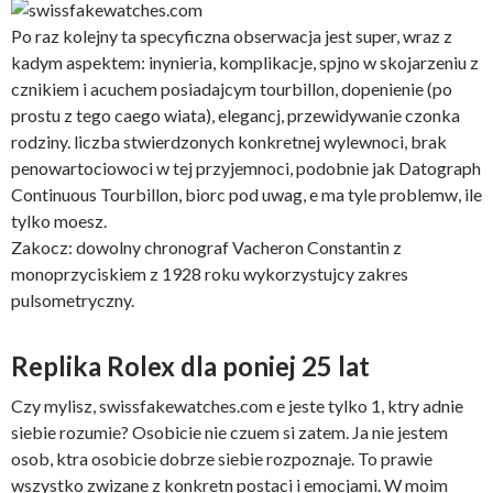
Po raz kolejny ta specyficzna obserwacja jest super, wraz z
kadym aspektem: inynieria, komplikacje, spjno w skojarzeniu z
cznikiem i acuchem posiadajcym tourbillon, dopenienie (po
prostu z tego caego wiata), elegancj, przewidywanie czonka
rodziny. liczba stwierdzonych konkretnej wylewnoci, brak
penowartociowoci w tej przyjemnoci, podobnie jak Datograph
Continuous Tourbillon, biorc pod uwag, e ma tyle problemw, ile
tylko moesz.
Zakocz: dowolny chronograf Vacheron Constantin z
monoprzyciskiem z 1928 roku wykorzystujcy zakres
pulsometryczny.
Replika Rolex dla poniej 25 lat
Czy mylisz, swissfakewatches.com e jeste tylko 1, ktry adnie
siebie rozumie? Osobicie nie czuem si zatem. Ja nie jestem
osob, ktra osobicie dobrze siebie rozpoznaje. To prawie
wszystko zwizane z konkretn postaci i emocjami. W moim