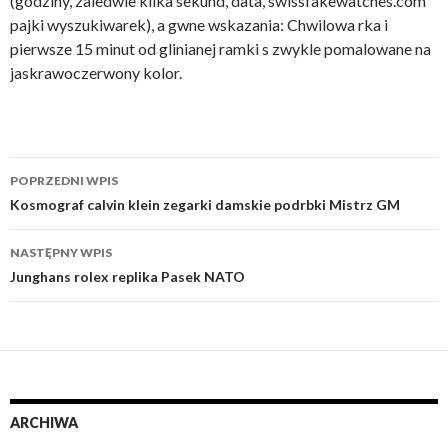
(godziny, zaledwie kilka sekund, data, swissfakewatches.com
pajki wyszukiwarek), a gwne wskazania: Chwilowa rka i
pierwsze 15 minut od glinianej ramki s zwykle pomalowane na
jaskrawoczerwony kolor.
Nawigacja
POPRZEDNI WPIS
wpisu
Kosmograf calvin klein zegarki damskie podrbki Mistrz GM
NASTĘPNY WPIS
Junghans rolex replika Pasek NATO
ARCHIWA