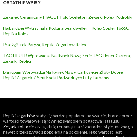
OSTATNIE WPISY
Zegarek Ceramiczny PIAGET Polo Skeleton, Zegarki Rolex Podróbki
Najbardziej Wytrzymała Rodzina Sea-dweller – Rolex Spider 16660,
Replika Rolex
Przeżyj Urok Paryża, Repliki Zegarków Rolex
TAG HEUER Wprowadza Na Rynek Nową Serię TAG Heuer Carrera,
Zegarki Repliki
Blancpain Wprowadza Na Rynek Nowy, Całkowicie Złoty Dobre
Repliki Zegarek Z Serii Łodzi Podwodnych Fifty Fathoms
Repliki zegarków
stały się bardzo popularne na świecie, które oprócz
wartości towarowej są również symbolem bogactwa i statusu.
Zegarki rolex
cieszy się dużą renomą i ma różnorodne style, można go
nawet przekazywać z pokolenia na pokolenie, jego wartość jest