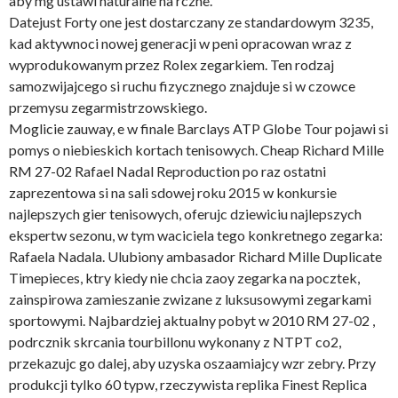
aby mg ustawi naturalne na rczne.
Datejust Forty one jest dostarczany ze standardowym 3235,
kad aktywnoci nowej generacji w peni opracowan wraz z
wyprodukowanym przez Rolex zegarkiem. Ten rodzaj
samozwijajcego si ruchu fizycznego znajduje si w czowce
przemysu zegarmistrzowskiego.
Moglicie zauway, e w finale Barclays ATP Globe Tour pojawi si
pomys o niebieskich kortach tenisowych. Cheap Richard Mille
RM 27-02 Rafael Nadal Reproduction po raz ostatni
zaprezentowa si na sali sdowej roku 2015 w konkursie
najlepszych gier tenisowych, oferujc dziewiciu najlepszych
ekspertw sezonu, w tym waciciela tego konkretnego zegarka:
Rafaela Nadala. Ulubiony ambasador Richard Mille Duplicate
Timepieces, ktry kiedy nie chcia zaoy zegarka na pocztek,
zainspirowa zamieszanie zwizane z luksusowymi zegarkami
sportowymi. Najbardziej aktualny pobyt w 2010 RM 27-02 ,
podrcznik skrcania tourbillonu wykonany z NTPT co2,
przekazujc go dalej, aby uzyska oszaamiajcy wzr zebry. Przy
produkcji tylko 60 typw, rzeczywista replika Finest Replica