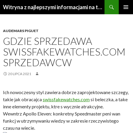
Szukaj
Witryna z najlepszymi informacjami na temat repliki zegarków
PRZEJDŹ
MENU
DO
GŁÓWN
TREŚCI
AUDEMARS PIGUET
GDZIE SPRZEDAWA
SWISSFAKEWATCHES.COM
SPRZEDAWCW
20 LIPCA 2021
Ich nowoczesny styl zawiera dobrze zaprojektowane szczegy,
takie jak obracajca
swissfakewatches.com
si beleczka, a take
inne elementy projektu, ktre s wycznie atrakcyjne.
Wewntrz Apollo Eleven: konkretny Speedmaster peni wan
funkcj w utrzymywaniu wiedzy w zakresie rzeczywistego
czasu na wiecie.