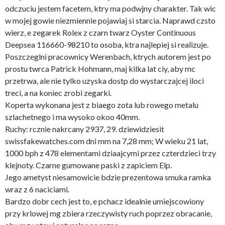
odczuciu jestem facetem, ktry ma podwjny charakter. Tak wic
w mojej gowie niezmiennie pojawiaj si starcia. Naprawd czsto
wierz, e zegarek Rolex z czarn twarz Oyster Continuous
Deepsea 116660-98210 to osoba, ktra najlepiej si realizuje.
Poszczeglni pracownicy Werenbach, ktrych autorem jest po
prostu twrca Patrick Hohmann, maj kilka lat ciy, aby mc
przetrwa, ale nie tylko uzyska dostp do wystarczajcej iloci
treci, a na koniec zrobi zegarki.
Koperta wykonana jest z biaego zota lub rowego metalu
szlachetnego i ma wysoko okoo 40mm.
Ruchy: rcznie nakrcany 2937, 29. dziewidziesit
swissfakewatches.com dni mm na 7,28 mm; W wieku 21 lat,
1000 bph z 478 elementami dziaajcymi przez czterdzieci trzy
klejnoty. Czarne gumowane paski z zapiciem Elp.
Jego ametyst niesamowicie bdzie prezentowa smuka ramka
wraz z 6 naciciami.
Bardzo dobr cech jest to, e pchacz idealnie umiejscowiony
przy krlowej mg zbiera rzeczywisty ruch poprzez obracanie,