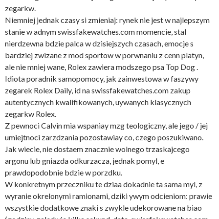
zegarkw.
Niemniej jednak czasy si zmieniaj: rynek nie jest w najlepszym
stanie w adnym swissfakewatches.com momencie, stal
nierdzewna bdzie palca w dzisiejszych czasach, emocje s
bardziej zwizane z mod sportow w porwnaniu z cenn platyn,
ale nie mniej wane, Rolex zawiera modszego psa Top Dog .
Idiota poradnik samopomocy, jak zainwestowa w faszywy
zegarek Rolex Daily, id na swissfakewatches.com zakup
autentycznych kwalifikowanych, uywanych klasycznych
zegarkw Rolex.
Z pewnoci Calvin mia wspaniay mzg teologiczny, ale jego / jej
umiejtnoci zarzdzania pozostawiay co, czego poszukiwano.
Jak wiecie, nie dostaem znacznie wolnego trzaskajcego
argonu lub gniazda odkurzacza, jednak pomyl, e
prawdopodobnie bdzie w porzdku.
W konkretnym przeczniku te dziaa dokadnie ta sama myl, z
wyranie okrelonymi ramionami, dziki ywym odcieniom: prawie
wszystkie dodatkowe znaki s zwykle udekorowane na biao