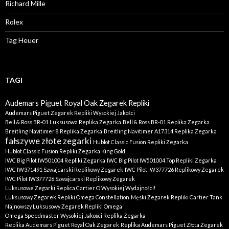
Richard Mille
Rolex
Tag Heuer
TAGI
Audemars Piguet Royal Oak Zegarek Repliki
Audemars Piguet Zegarek Repliki Wysokiej Jakości
Bell & Ross BR-01 Luksusowa Replika Zegarka
Bell & Ross BR-01 Replika Zegarka
Breitling Navitimer 8 Replika Zegarka
Breitling Navitimer A17314 Replika Zegarka
fałszywe złote zegarki
Hublot Classic Fusion Repliki Zegarka
Hublot Classic Fusion Repliki Zegarka King Gold
IWC Big Pilot IW501004 Repliki Zegarka
IWC Big Pilot IW501004 Top Repliki Zegarka
IWC IW371491 Szwajcarski Replikowy Zegarek
IWC Pilot IW377726 Replikowy Zegarek
IWC Pilot IW377726 Szwajcarski Replikowy Zegarek
Luksusowe Zegarki Replica Cartier O Wysokiej Wydajności!
Luksusowy Zegarek Repliki Omega Constellation
Męski Zegarek Repliki Cartier Tank
Najnowszy Luksusowy Zegarek Repliki Omega
Omega Speedmaster Wysokiej Jakości Replika Zegarka
Replika Audemars Piguet Royal Oak Zegarek
Replika Audemars Piguet Złota Zegarek