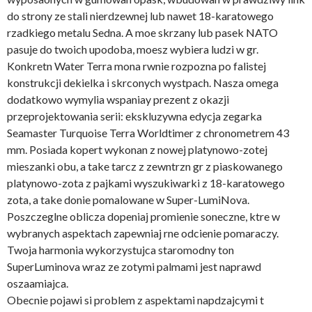
do strony ze stali nierdzewnej lub nawet 18-karatowego
rzadkiego metalu Sedna. A moe skrzany lub pasek NATO
pasuje do twoich upodoba, moesz wybiera ludzi w gr.
Konkretn Water Terra mona rwnie rozpozna po falistej
konstrukcji dekielka i skrconych wystpach. Nasza omega
dodatkowo wymylia wspaniay prezent z okazji
przeprojektowania serii: ekskluzywna edycja zegarka
Seamaster Turquoise Terra Worldtimer z chronometrem 43
mm. Posiada kopert wykonan z nowej platynowo-zotej
mieszanki obu, a take tarcz z zewntrzn gr z piaskowanego
platynowo-zota z pajkami wyszukiwarki z 18-karatowego
zota, a take donie pomalowane w Super-LumiNova.
Poszczeglne oblicza dopeniaj promienie soneczne, ktre w
wybranych aspektach zapewniaj rne odcienie pomaraczy.
Twoja harmonia wykorzystujca staromodny ton
SuperLuminova wraz ze zotymi palmami jest naprawd
oszaamiajca.
Obecnie pojawi si problem z aspektami napdzajcymi t