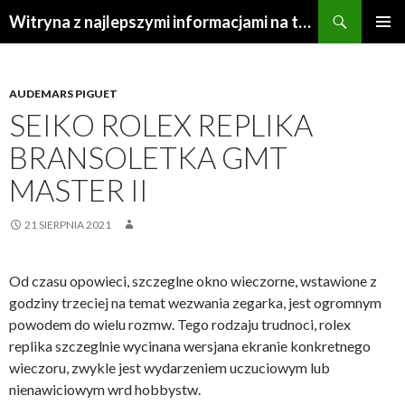
Szukaj
Witryna z najlepszymi informacjami na temat repliki zegarków
PRZEJDŹ
MENU
DO
GŁÓWN
TREŚCI
AUDEMARS PIGUET
SEIKO ROLEX REPLIKA
BRANSOLETKA GMT
MASTER II
21 SIERPNIA 2021
Od czasu opowieci, szczeglne okno wieczorne, wstawione z
godziny trzeciej na temat wezwania zegarka, jest ogromnym
powodem do wielu rozmw. Tego rodzaju trudnoci, rolex
replika szczeglnie wycinana wersjana ekranie konkretnego
wieczoru, zwykle jest wydarzeniem uczuciowym lub
nienawiciowym wrd hobbystw.