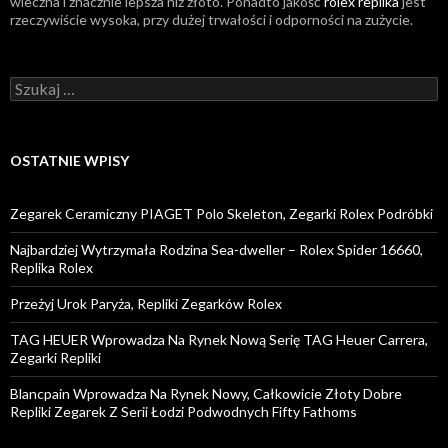
wieczna i znacznie lepsza niż złoto. Ponadto jakość
rolex replika
jest
rzeczywiście wysoka, przy dużej trwałości i odporności na zużycie.
Szukaj:
OSTATNIE WPISY
Zegarek Ceramiczny PIAGET Polo Skeleton, Zegarki Rolex Podróbki
Najbardziej Wytrzymała Rodzina Sea-dweller – Rolex Spider 16660,
Replika Rolex
Przeżyj Urok Paryża, Repliki Zegarków Rolex
TAG HEUER Wprowadza Na Rynek Nową Serię TAG Heuer Carrera,
Zegarki Repliki
Blancpain Wprowadza Na Rynek Nowy, Całkowicie Złoty Dobre
Repliki Zegarek Z Serii Łodzi Podwodnych Fifty Fathoms