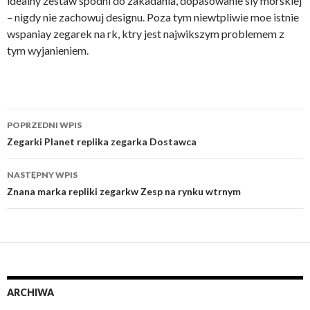
idealny zestaw spodni do zakadania, dopasowanie siy morskiej
– nigdy nie zachowuj designu. Poza tym niewtpliwie moe istnie
wspaniay zegarek na rk, ktry jest najwikszym problemem z
tym wyjanieniem.
Nawigacja
POPRZEDNI WPIS
wpisu
Zegarki Planet replika zegarka Dostawca
NASTĘPNY WPIS
Znana marka repliki zegarkw Zesp na rynku wtrnym
ARCHIWA