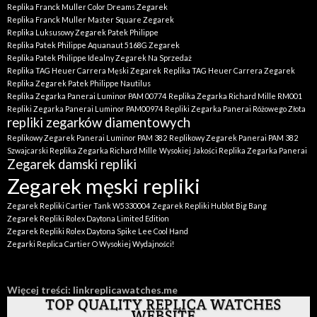
Replika Franck Muller Color Dreams Zegarek
Replika Franck Muller Master Square Zegarek
Replika Luksusowy Zegarek Patek Philippe
Replika Patek Philippe Aquanaut 5168G Zegarek
Replika Patek Philippe Idealny Zegarek Na Sprzedaż
Replika TAG Heuer Carrera Męski Zegarek
Replika TAG Heuer Carrera Zegarek
Replika Zegarek Patek Philippe Nautilus
Replika Zegarka Panerai Luminor PAM 00774
Replika Zegarka Richard Mille RM001
Repliki Zegarka Panerai Luminor PAM00974
Repliki Zegarka Panerai Różowego Złota
repliki zegarków diamentowych
Replikowy Zegarek Panerai Luminor PAM 382
Replikowy Zegarek Panerai PAM 382
Szwajcarski Replika Zegarka Richard Mille
Wysokiej Jakości Replika Zegarka Panerai
Zegarek damski repliki
Zegarek męski repliki
Zegarek Repliki Cartier Tank W5330004
Zegarek Repliki Hublot Big Bang
Zegarek Repliki Rolex Daytona Limited Edition
Zegarek Repliki Rolex Daytona Spike Lee Cool Hand
Zegarki Replica Cartier O Wysokiej Wydajności!
Więcej treści: linkreplicawatches.me