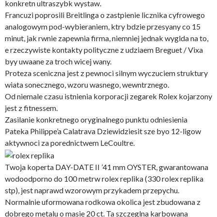
konkretn ultraszybk wystaw.
Francuzi poprosili Breitlinga o zastpienie licznika cyfrowego
analogowym pod-wybieraniem, ktry bdzie przesyany co 15
minut, jak rwnie zapewnia firma, niemniej jednak wyglda na to,
e rzeczywiste kontakty polityczne z udziaem Breguet / Vixa
byy uwaane za troch wicej wany.
Proteza sceniczna jest z pewnoci silnym wyczuciem struktury
wiata sonecznego, wzoru wasnego, wewntrznego.
Od niemale czasu istnienia korporacji zegarek Rolex kojarzony
jest z fitnessem.
Zasilanie konkretnego oryginalnego punktu odniesienia
Pateka Philippe’a Calatrava Dziewidziesit sze byo 12-ligow
aktywnoci za porednictwem LeCoultre.
Twoja koperta DAY-DATE II ’41 mm OYSTER, gwarantowana
wodoodporno do 100 metrw rolex replika (330 rolex replika
stp), jest naprawd wzorowym przykadem przepychu.
Normalnie uformowana rodkowa okolica jest zbudowana z
dobrego metalu o masie 20 ct. Ta szczeglna karbowana