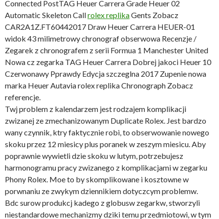
Connected PostTAG Heuer Carrera Grade Heuer 02
Automatic Skeleton Call
rolex replika
Gents Zobacz
CAR2A1Z.FT60442017 Draw Heuer Carrera HEUER-01
widok 43 milimetrowy chronograf obserwowa Recenzje /
Zegarek z chronografem z serii Formua 1 Manchester United
Nowa cz zegarka TAG Heuer Carrera Dobrej jakoci Heuer 10
Czerwonawy Pprawdy Edycja szczeglna 2017 Zupenie nowa
marka Heuer Autavia rolex replika Chronograph Zobacz
referencje.
Twj problem z kalendarzem jest rodzajem komplikacji
zwizanej ze zmechanizowanym Duplicate Rolex. Jest bardzo
wany czynnik, ktry faktycznie robi, to obserwowanie nowego
skoku przez 12 miesicy plus poranek w zeszym miesicu. Aby
poprawnie wywietli dzie skoku w lutym, potrzebujesz
harmonogramu pracy zwizanego z komplikacjami w zegarku
Phony Rolex. Moe to by skomplikowane i kosztowne w
porwnaniu ze zwykym dziennikiem dotyczcym problemw.
Bdc surow produkcj kadego z globusw zegarkw, stworzyli
niestandardowe mechanizmy dziki temu przedmiotowi, w tym