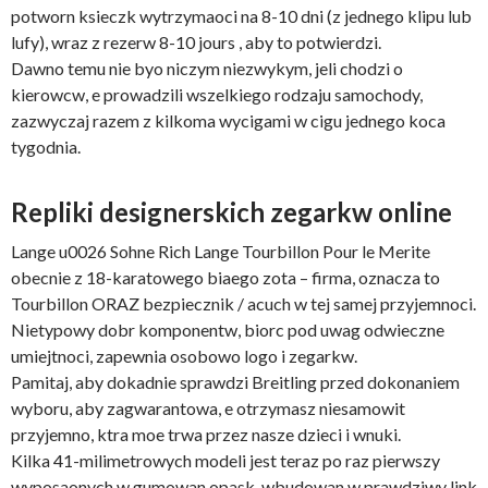
potworn ksieczk wytrzymaoci na 8-10 dni (z jednego klipu lub
lufy), wraz z rezerw 8-10 jours , aby to potwierdzi.
Dawno temu nie byo niczym niezwykym, jeli chodzi o
kierowcw, e prowadzili wszelkiego rodzaju samochody,
zazwyczaj razem z kilkoma wycigami w cigu jednego koca
tygodnia.
Repliki designerskich zegarkw online
Lange u0026 Sohne Rich Lange Tourbillon Pour le Merite
obecnie z 18-karatowego biaego zota – firma, oznacza to
Tourbillon ORAZ bezpiecznik / acuch w tej samej przyjemnoci.
Nietypowy dobr komponentw, biorc pod uwag odwieczne
umiejtnoci, zapewnia osobowo logo i zegarkw.
Pamitaj, aby dokadnie sprawdzi Breitling przed dokonaniem
wyboru, aby zagwarantowa, e otrzymasz niesamowit
przyjemno, ktra moe trwa przez nasze dzieci i wnuki.
Kilka 41-milimetrowych modeli jest teraz po raz pierwszy
wyposaonych w gumowan opask, wbudowan w prawdziwy link