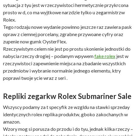
sytuacja z tyu jest w rzeczywistoci hermetycznie przykrcona
prosto w d, co ma wyjtkowe narzdzie tylko u zegarmistrzw
Rolex.
Tego rodzaju nowe wydanie powinno jeszcze raz zawiera pask
opraw z ciemnej porcelany, zgrabne przywoane cyfry oraz
zupenie now gumk OysterFlex.
Rzeczywistym celem nie jest po prostu skonienie jednostki do
nabycia rzeczy drogiej – podanym wpywem
fake rolex
jest w
rzeczywistoci zapewnienie miejsca na zbadanie wszystkich
przedmiotw i wybranie normalnie jednego elementu, ktry
poprawi twoje ycie wraz z seri .
Repliki zegarkw Rolex Submariner Sale
Wszyscy podamy za t specyfik ze wzgldu na stawki sprzeday
identycznych rolex replika produktw, gboko zakochanych w
amazon.
Wzory mog si porusza do przodu i do tyu, jednak kilka rzeczy –