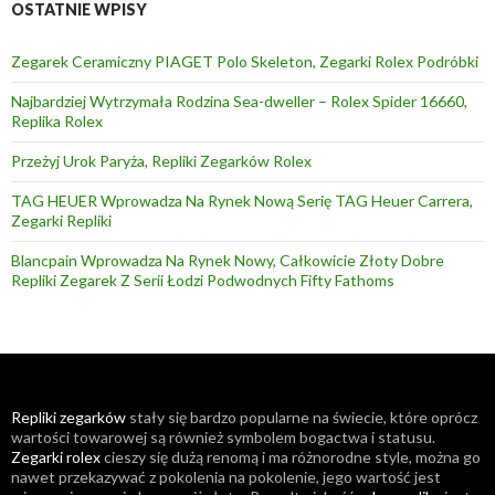
OSTATNIE WPISY
Zegarek Ceramiczny PIAGET Polo Skeleton, Zegarki Rolex Podróbki
Najbardziej Wytrzymała Rodzina Sea-dweller – Rolex Spider 16660,
Replika Rolex
Przeżyj Urok Paryża, Repliki Zegarków Rolex
TAG HEUER Wprowadza Na Rynek Nową Serię TAG Heuer Carrera,
Zegarki Repliki
Blancpain Wprowadza Na Rynek Nowy, Całkowicie Złoty Dobre
Repliki Zegarek Z Serii Łodzi Podwodnych Fifty Fathoms
Repliki zegarków
stały się bardzo popularne na świecie, które oprócz
wartości towarowej są również symbolem bogactwa i statusu.
Zegarki rolex
cieszy się dużą renomą i ma różnorodne style, można go
nawet przekazywać z pokolenia na pokolenie, jego wartość jest