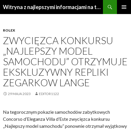
Szukaj
Witryna z najlepszymi informacjami na temat repliki zegarków
PRZEJDŹ
MENU
DO
GŁÓWN
TREŚCI
ROLEX
ZWYCIĘZCA KONKURSU
„NAJLEPSZY MODEL
SAMOCHODU” OTRZYMUJE
EKSKLUZYWNY REPLIKI
ZEGARKOW LANGE
29 MAJA 2023
EDITOR1122
Na tegorocznym pokazie samochodów zabytkowych
Concorso d’Eleganza Villa d’Este zwycięzca konkursu
„Najlepszy model samochodu” ponownie otrzymał wyjątkowy