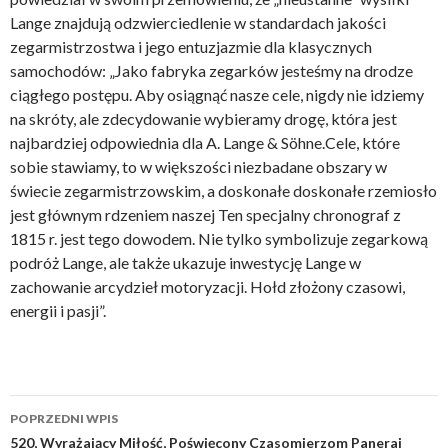
Lange znajdują odzwierciedlenie w standardach jakości
zegarmistrzostwa i jego entuzjazmie dla klasycznych
samochodów: „Jako fabryka zegarków jesteśmy na drodze
ciągłego postępu. Aby osiągnąć nasze cele, nigdy nie idziemy
na skróty, ale zdecydowanie wybieramy drogę, która jest
najbardziej odpowiednia dla A. Lange & Söhne.Cele, które
sobie stawiamy, to w większości niezbadane obszary w
świecie zegarmistrzowskim, a doskonałe doskonałe rzemiosło
jest głównym rdzeniem naszej Ten specjalny chronograf z
1815 r. jest tego dowodem. Nie tylko symbolizuje zegarkową
podróż Lange, ale także ukazuje inwestycję Lange w
zachowanie arcydzieł motoryzacji. Hołd złożony czasowi,
energii i pasji”.
Nawigacja
POPRZEDNI WPIS
wpisu
520, Wyrażający Miłość, Poświęcony Czasomierzom Panerai