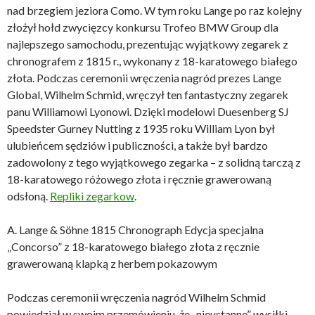
nad brzegiem jeziora Como. W tym roku Lange po raz kolejny
złożył hołd zwycięzcy konkursu Trofeo BMW Group dla
najlepszego samochodu, prezentując wyjątkowy zegarek z
chronografem z 1815 r., wykonany z 18-karatowego białego
złota. Podczas ceremonii wręczenia nagród prezes Lange
Global, Wilhelm Schmid, wręczył ten fantastyczny zegarek
panu Williamowi Lyonowi. Dzięki modelowi Duesenberg SJ
Speedster Gurney Nutting z 1935 roku William Lyon był
ulubieńcem sędziów i publiczności, a także był bardzo
zadowolony z tego wyjątkowego zegarka – z solidną tarczą z
18-karatowego różowego złota i ręcznie grawerowaną
odsłoną.
Repliki zegarkow
.
A. Lange & Söhne 1815 Chronograph Edycja specjalna
„Concorso” z 18-karatowego białego złota z ręcznie
grawerowaną klapką z herbem pokazowym
Podczas ceremonii wręczenia nagród Wilhelm Schmid
powiedział w swoim przemówieniu, że „nieustanne” wysiłki