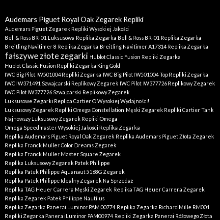
Audemars Piguet Royal Oak Zegarek Repliki
Audemars Piguet Zegarek Repliki Wysokiej Jakości
Bell & Ross BR-01 Luksusowa Replika Zegarka
Bell & Ross BR-01 Replika Zegarka
Breitling Navitimer 8 Replika Zegarka
Breitling Navitimer A17314 Replika Zegarka
fałszywe złote zegarki
Hublot Classic Fusion Repliki Zegarka
Hublot Classic Fusion Repliki Zegarka King Gold
IWC Big Pilot IW501004 Repliki Zegarka
IWC Big Pilot IW501004 Top Repliki Zegarka
IWC IW371491 Szwajcarski Replikowy Zegarek
IWC Pilot IW377726 Replikowy Zegarek
IWC Pilot IW377726 Szwajcarski Replikowy Zegarek
Luksusowe Zegarki Replica Cartier O Wysokiej Wydajności!
Luksusowy Zegarek Repliki Omega Constellation
Męski Zegarek Repliki Cartier Tank
Najnowszy Luksusowy Zegarek Repliki Omega
Omega Speedmaster Wysokiej Jakości Replika Zegarka
Replika Audemars Piguet Royal Oak Zegarek
Replika Audemars Piguet Złota Zegarek
Replika Franck Muller Color Dreams Zegarek
Replika Franck Muller Master Square Zegarek
Replika Luksusowy Zegarek Patek Philippe
Replika Patek Philippe Aquanaut 5168G Zegarek
Replika Patek Philippe Idealny Zegarek Na Sprzedaż
Replika TAG Heuer Carrera Męski Zegarek
Replika TAG Heuer Carrera Zegarek
Replika Zegarek Patek Philippe Nautilus
Replika Zegarka Panerai Luminor PAM 00774
Replika Zegarka Richard Mille RM001
Repliki Zegarka Panerai Luminor PAM00974
Repliki Zegarka Panerai Różowego Złota